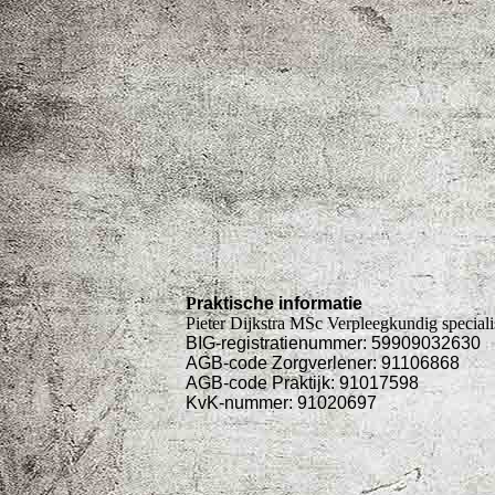
P
raktische informatie
Pieter Dijkstra MSc Verpleegkundig speciali
BIG-registratienummer: 59909032630
AGB-code Zorgverlener: 91106868
AGB-code Praktijk: 91017598
KvK-nummer: 91020697