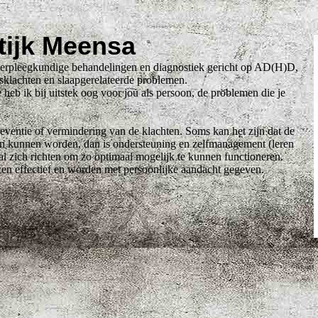
tijk Meensa
verpleegkundige behandelingen en diagnostiek gericht op AD(H)D,
sklachten en slaapgerelateerde problemen.
heb ik bij uitstek oog voor jou als persoon, de problemen die je
reventie of vermindering van de klachten. Soms kan het zijn dat de
lpen kunnen worden, dan is ondersteuning en zelfmanagement (leren
l zich richten om zo optimaal mogelijk te kunnen functioneren.
en effectief en worden met persoonlijke aandacht gegeven.