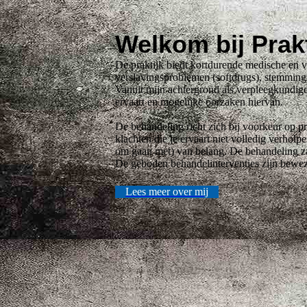
Welkom bij Prak
De praktijk biedt kortdurende medische en 
verslavingsproblemen (softdrugs), stemming
Vanuit mijn achtergrond als verpleegkundige 
ervaart en mogelijke oorzaken hiervan.
De behandeling richt zich bij voorkeur op p
klachten die je ervaart niet volledig verho
om gaan met) van belang. De behandeling za
De geboden behandelinterventies zijn bewez
Lees meer over mij