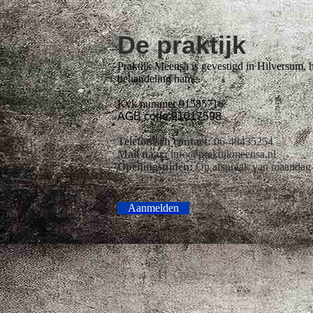
De praktijk
Praktijk Meensa is gevestigd in Hilversum, 
behandeling name.
Kvk nummer 91585716
AGB code 91017598
Telefonisch contact:
06-48435254
Mail naar:
info@praktijkmeensa.nl
Openingstijden:
Op afspraak van maandag to
Aanmelden