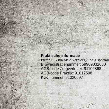
P
raktische informatie
Pieter Dijkstra MSc Verpleegkundig speciali
BIG-registratienummer: 59909032630
AGB-code Zorgverlener: 91106868
AGB-code Praktijk: 91017598
KvK-nummer: 91020697